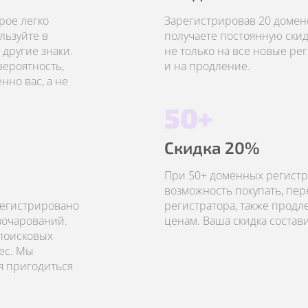
рое легко
Зарегистрировав 20 домено
льзуйте в
получаете постоянную скид
другие знаки.
не только на все новые рег
вероятность,
и на продление.
но вас, а не
50+
Скидка 20%
При 50+ доменных регистр
возможность покупать, пер
регистрировано
регистратора, также прод
азочарований.
ценам. Ваша скидка состав
 поисковых
ес. Мы
я пригодиться