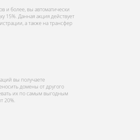
в и более, вы автоматически
ку 15%. Данная акция действует
истрации, а также на трансфер
аций вы получаете
еносить домены от другого
левать их по самым выгодным
ит 20%.