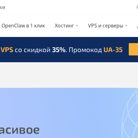
.ua
OpenClaw в 1 клик
Хостинг
VPS и серверы
 VPS
со скидкой
35%
. Промокод
UA-35
асивое