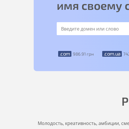
имя своему 
.com
.com.ua
986
.91
грн
74
Р
Молодость, креативность, амбиции, сме