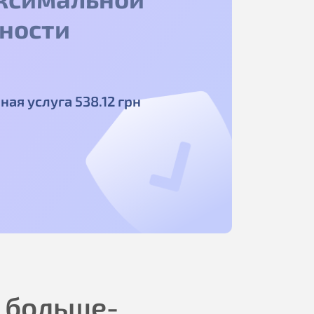
ности
ная услуга
538
.12
грн
 больше-