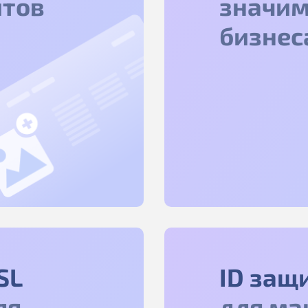
йтов
значим
бизнес
SL
ID защ
ля
для ма