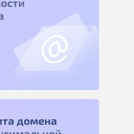
ости
а
ита домена
ксимальной