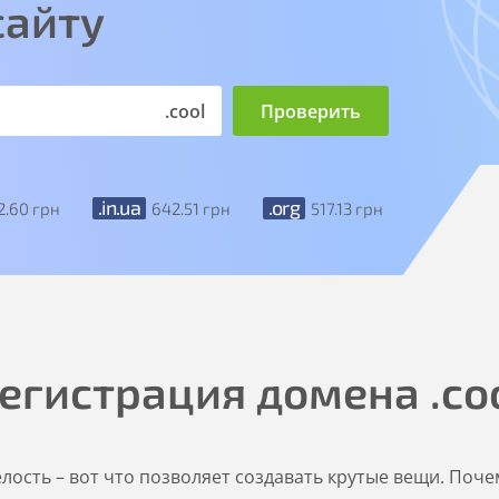
сайту
.cool
.in.ua
.org
2
.60
грн
642
.51
грн
517
.13
грн
егистрация домена
.co
лость – вот что позволяет создавать крутые вещи. Почем