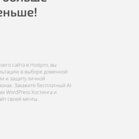
еньше!
его сайта в Hostpro, вы
ультацию в выборе доменной
ии и защиту личной
онах. Закажите бесплатный AI-
ми WordPress Хостинга и
айт своей мечты.