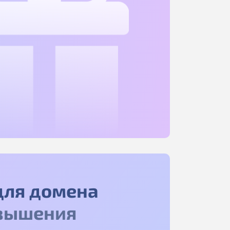
для домена
вышения