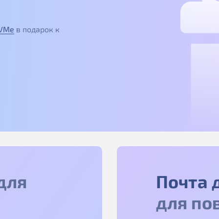
NVMe
в подарок к
для
Почта 
для по