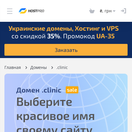
₴, грн
Украинские домены, Хостинг и VPS
со скидкой
35%
. Промокод
UA-35
Заказать
Главная
Домены
.clinic
Домен
.clinic
Выберите
красивое имя
своему сайту