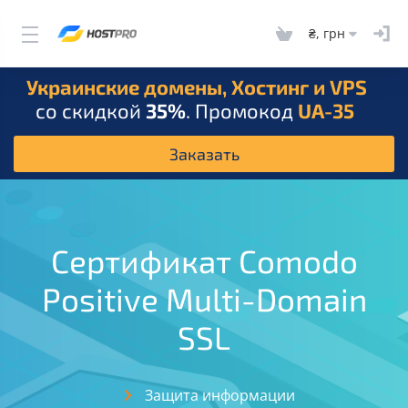
₴, грн
Украинские домены, Хостинг и VPS
со скидкой
35%
. Промокод
UA-35
Заказать
Сертификат Comodo
Positive Multi-Domain
SSL
Защита информации