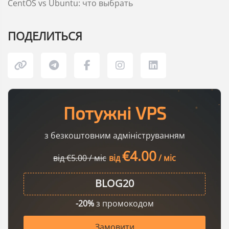
CentOS vs Ubuntu: что выбрать
ПОДЕЛИТЬСЯ
Потужні VPS
з безкоштовним адмініструванням
€4.00
від €5.00 / міс
від
/ міс
-20%
з промокодом
Замовити