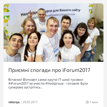
Приємні спогади про iForum2017
Вітаємо! Фотозвіт самої крутої ІТ-шної тусовки
#iForum2017 за участю #hostproua - готовий. Було
суперово зустрітись...
viktoriya
|
29.05.2017
1 мин.